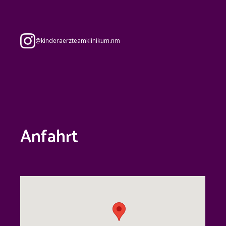
@
kinderaerzteamklinikum.nm
Anfahrt