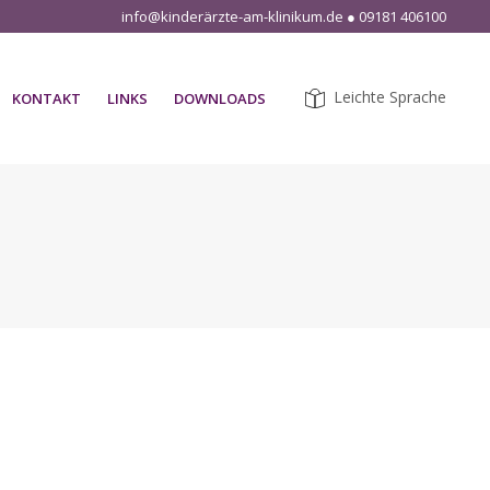
info@kinderärzte-am-klinikum.de
●
09181 406100
KONTAKT
LINKS
DOWNLOADS