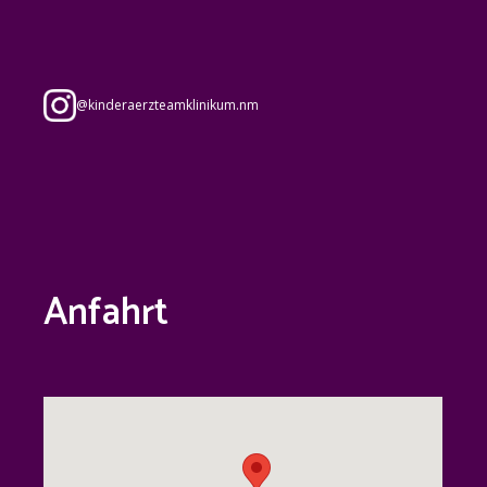
@
kinderaerzteamklinikum.nm
Anfahrt