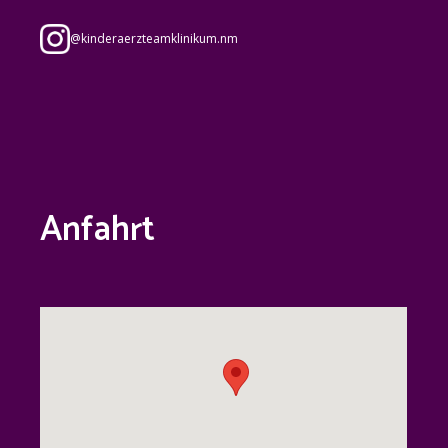
@
kinderaerzteamklinikum.nm
Anfahrt