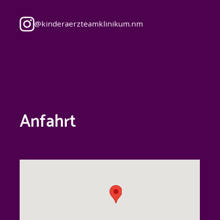
@
kinderaerzteamklinikum.nm
Anfahrt